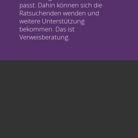
pass
t
.
D
ah
i
n
kö
nnen sich
die
Ratsuchenden
wenden und
weitere Unterstützung
bekommen.
Das
ist
Verweisberatung.