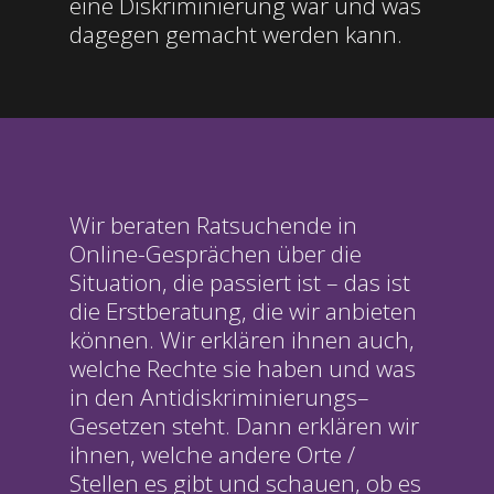
eine Diskriminierung war und was
dagegen gemacht werden kann.
Wir beraten Ratsuchende
i
n
Online-Gesprächen über die
Situation,
die
passiert
ist
– das ist
die Erstberatung,
d
ie
wir
anbieten
können.
Wir erklären ihnen auch
,
welche Rechte sie haben und was
in den
A
ntidisk
r
i
minierungs
–
Gesetze
n
steht.
Dann erklären wir
ihnen
,
welche andere
Orte
/
Stell
en
es gibt und
schauen
,
ob es